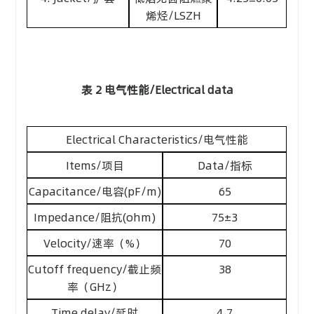
烯烃/LSZH
表 2 电气性能/Electrical data
Electrical Characteristics/电气性能
Items/项目
Data/指标
Capacitance/电容(pF/m)
65
Impedance/阻抗(ohm)
75±3
Velocity/速率（%）
70
Cutoff frequency/截止频
38
率（GHz）
Time delay/延时
4.7