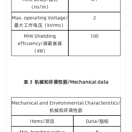
（ns/m）
Max. operating Voltage/
2
最大工作电压（kVrms）
MIN.Shielding
100
effcuency/屏蔽衰减
（dB）
表 3 机械和环境性能/Mechanical data
Mechanical and Environmental Characteristics/
机械和环境性能
Items/项目
Data/指标
Min. bending radius
8