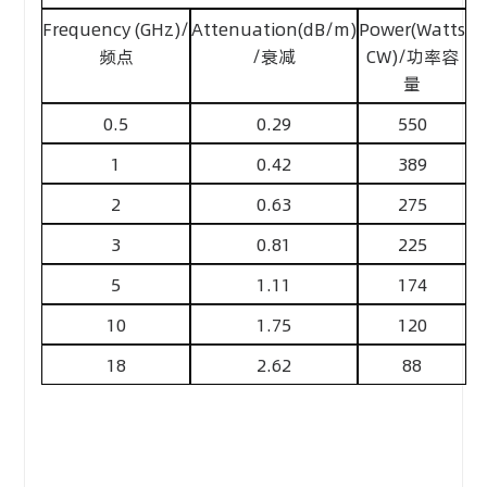
Frequency (GHz)/
Attenuation(dB/m)
Power(Watts
频点
/衰减
CW)/功率容
量
0.5
0.29
550
1
0.42
389
2
0.63
275
3
0.81
225
5
1.11
174
10
1.75
120
18
2.62
88