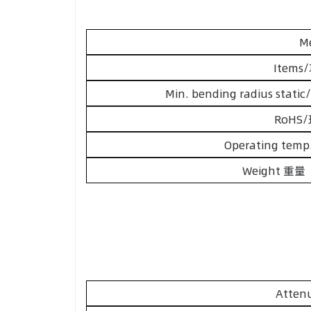
M
Items
Min. bending radius s
RoHS
Operating te
Weight 重量
Atten