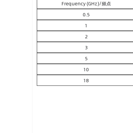
Frequency (GHz)/频点
0.5
1
2
3
5
10
18