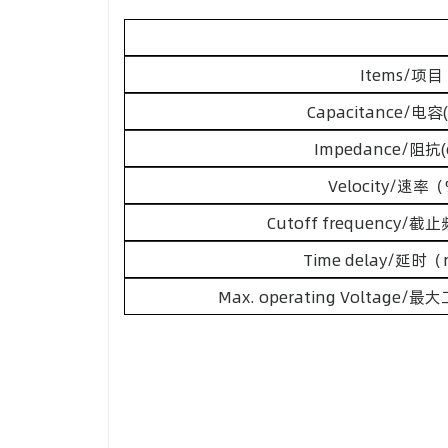
Items/项目
Capacitance/电容
Impedance/阻抗(
Velocity/速率
Cutoff frequency/
Time delay/延时（
Max. operating Voltage