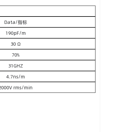
Data/指标
190pF/m
30 Ω
70﹪
31GHZ
4.7ns/m
2000V rms/min